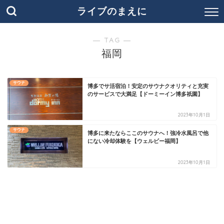
ライブのまえに
― TAG ―
福岡
サウナ
博多でサ活宿泊！安定のサウナクオリティと充実
のサービスで大満足【ドーミーイン博多祇園】
2023年10月1日
サウナ
博多に来たならここのサウナへ！強冷水風呂で他
にない冷却体験を【ウェルビー福岡】
2023年10月1日