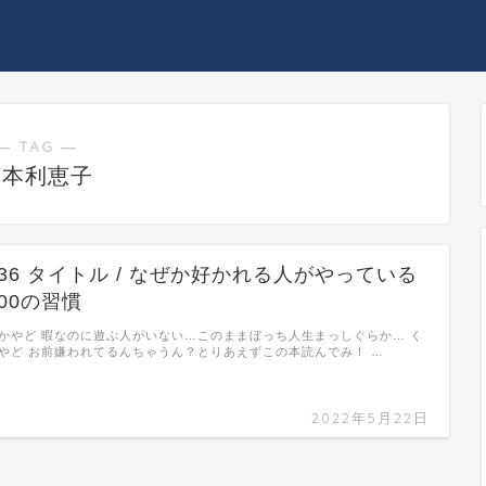
― TAG ―
藤本利恵子
#36 タイトル / なぜか好かれる人がやっている
100の習慣
かやど 暇なのに遊ぶ人がいない…このままぼっち人生まっしぐらか… く
やど お前嫌われてるんちゃうん？とりあえずこの本読んでみ！ …
2022年5月22日