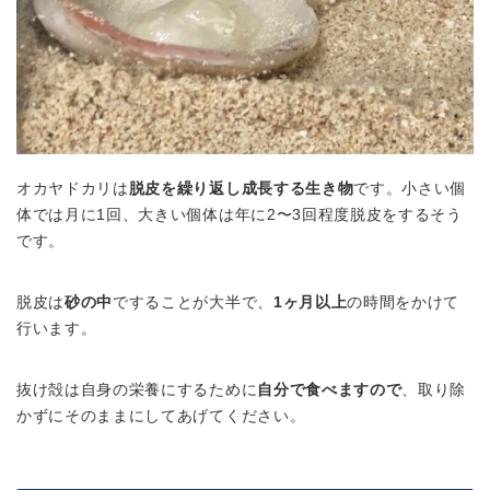
オカヤドカリは
脱皮を繰り返し成長する生き物
です。小さい個
体では月に1回、大きい個体は年に2〜3回程度脱皮をするそう
です。
脱皮は
砂の中
ですることが大半で、
1ヶ月以上
の時間をかけて
行います。
抜け殻は自身の栄養にするために
自分で食べますので
、取り除
かずにそのままにしてあげてください。