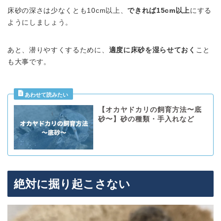
床砂の深さは少なくとも10cm以上、
できれば15cm以上
にする
ようにしましょう。
あと、潜りやすくするために、
適度に床砂を湿らせておく
こと
も大事です。
【オカヤドカリの飼育方法〜底
砂〜】砂の種類・手入れなど
絶対に掘り起こさない