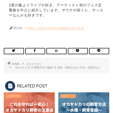
3度の飯よりライブが好き。アーティスト別のフェス定
番曲を中心に紹介しています。サウナや筋トレ、サッカ
ーなんかも好きです。
http://korokoroneblog.com
BLOG：
HOME
オカヤドカリ
【オカヤドカリの飼育方法〜脱皮〜】前兆・失敗させない方法・注意点など
RELATED POST
オカヤドカリ
オカヤドカリ