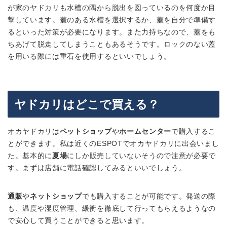
が家のヤドカリも水槽の隅から脱出を図っているのを何度か目
撃しています。蓋のある水槽を選択するか、蓋を自分で準備す
るといった対策が必要になります。また力持ちなので、蓋をも
ちあげて脱走してしまうこともあるそうです。ロックのない蓋
を用いる際には重石を使用するといいでしょう。
ヤドカリはどこで買える？
オカヤドカリは
ペットショップ
や
ホームセンター
で購入するこ
とができます。私は近くのESPOTでオカヤドカリに出会いまし
た。基本的に
夏場
にしか販売していないそうので注意が必要で
す。まずは店舗に電話確認してみるといいでしょう。
通販
や
ネットショップ
でも購入することが可能です。発送の際
も、温度や湿度管理、緩衝を徹底して行ってもらえるようなの
で安心して買うことができると思います。