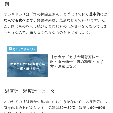
餌
オカヤドカリは「海の掃除屋さん」と呼ばれており
基本的には
なんでも食べます。
野菜や果物、魚類など何でもOKです。た
だ、同じものを与え続けると同じものしか食べなくなってしま
うそうなので、偏りなく色々なものをあげましょう。
【オカヤドカリの飼育方法〜
餌・食べ物〜】餌の種類・あげ
方・注意点など
温度計・湿度計・ヒーター
オカヤドカリは暖かい地域に住む生き物なので、温度設定にも
気を配る必要があります。気温は
20〜30℃
、湿度は
60〜90%