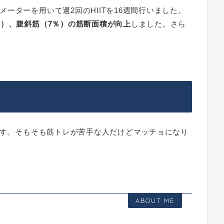
ーターを用いて週2回のHIITを16週間行いました。
％）、腹斜筋（7％）の筋断面積が向上
しました。さら
うです。そもそも筋トレが苦手な人だけどマッチョになり
ABOUT ME