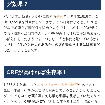
グ効果？
PA（身体活動量）とCRFに関する
研究
で、男性31,818名、女
性10,555名を対象にしています。この研究によると、CRFと
PAは死亡率と相関関係を認めたようです。しかし、PAが低く
ても（運動不足傾向の人）、CRFが高ければ死亡率は高まらな
い傾向にあったようです。つまり、
「どれだけ動いているか」
よりも「どれだけ体力があるか」の方が長生きするには重要だ
った
、ということです。
CRFが高ければ生存率⬆︎
1,256人を対象にした
スタンフォード大学の研究
があります。
血圧・年齢・CRFが死亡率と関係していることが分かりました
が、中でも
CRFが死亡率に対し最も影響を及ぼしていた
そうで
す。さらに、CRFが1METs（運動負荷を表す単位）増加するご