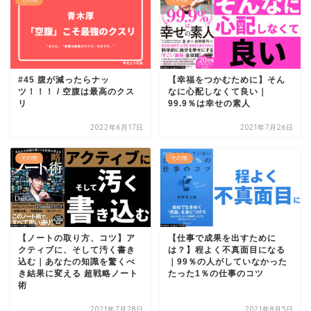
#45 腹が減ったらナッ
【幸福をつかむために】そん
ツ！！！ / 空腹は最高のクス
なに心配しなくて良い｜
リ
99.9％は幸せの素人
2022年6月17日
2021年7月26日
その他
その他
【ノートの取り方、コツ】ア
【仕事で成果を出すために
クティブに、そして汚く書き
は？】程よく不真面目になる
込む｜あなたの知識を驚くべ
｜99％の人がしていなかった
き結果に変える 超戦略ノート
たった1％の仕事のコツ
術
2021年7月28日
2021年8月5日