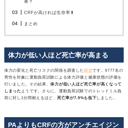
果？
CRFが高ければ生存率⬆︎
まとめ
体力が低い人ほど死亡率が高まる
体力の変化と死亡リスクの関係を調査した
研究
です。9777名の
男性を対象に運動負荷試験による体力評価と健康状態の評価を
行いました。その結果、
体力が低い人ほど死亡率が高くなって
しまった
ようです。さらに、運動負荷試験でのトレッドミル負
荷に対し1分間耐えるほど、
死亡率が7.9%も低下
しました。
PAよりもCRFの方がアンチエイジン