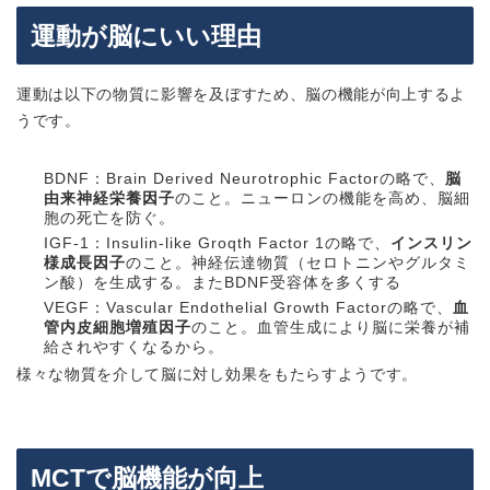
運動が脳にいい理由
運動は以下の物質に影響を及ぼすため、脳の機能が向上するよ
うです。
BDNF
：Brain Derived Neurotrophic Factorの略で、
脳
由来神経栄養因子
のこと。ニューロンの機能を高め、脳細
胞の死亡を防ぐ。
IGF-1
：Insulin-like Groqth Factor 1の略で、
インスリン
様成長因子
のこと。神経伝達物質（セロトニンやグルタミ
ン酸）を生成する。またBDNF受容体を多くする
VEGF
：Vascular Endothelial Growth Factorの略で、
血
管内皮細胞増殖因子
のこと。血管生成により脳に栄養が補
給されやすくなるから。
様々な物質を介して脳に対し効果をもたらすようです。
MCTで脳機能が向上