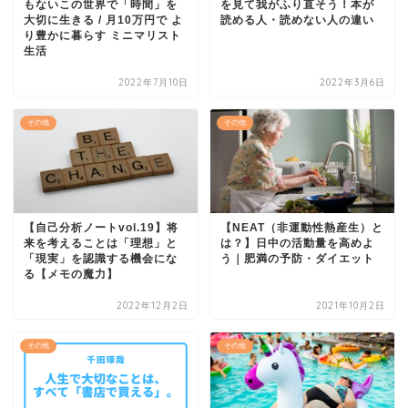
もないこの世界で「時間」を
を見て我がふり直そう！本が
大切に生きる / 月10万円で よ
読める人・読めない人の違い
り豊かに暮らす ミニマリスト
生活
2022年7月10日
2022年3月6日
その他
その他
【自己分析ノートvol.19】将
【NEAT（非運動性熱産生）と
来を考えることは「理想」と
は？】日中の活動量を高めよ
「現実」を認識する機会にな
う｜肥満の予防・ダイエット
る【メモの魔力】
2022年12月2日
2021年10月2日
その他
その他