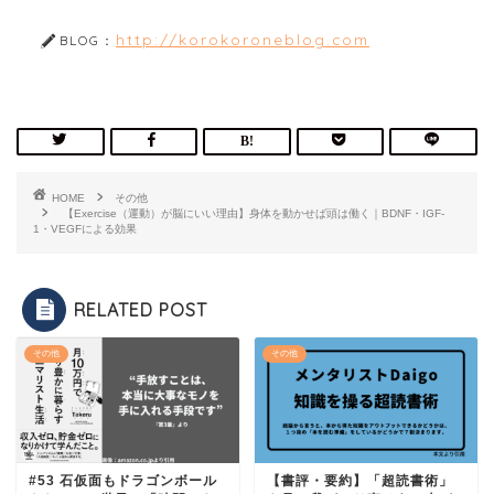
http://korokoroneblog.com
BLOG：
HOME
その他
【Exercise（運動）が脳にいい理由】身体を動かせば頭は働く｜BDNF・IGF-
1・VEGFによる効果
RELATED POST
その他
その他
#53 石仮面もドラゴンボール
【書評・要約】「超読書術」