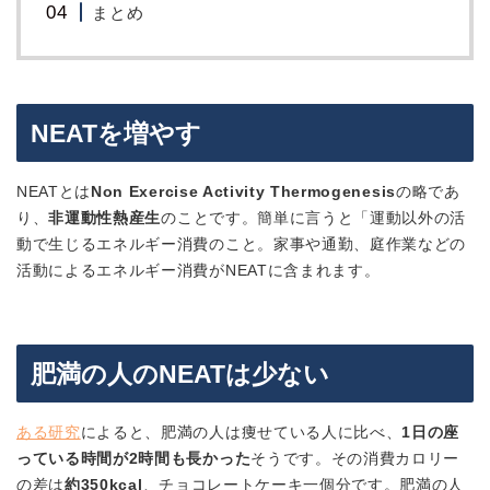
まとめ
NEATを増やす
NEATとは
Non Exercise Activity Thermogenesis
の略であ
り、
非運動性熱産生
のことです。簡単に言うと「運動以外の活
動で生じるエネルギー消費のこと。家事や通勤、庭作業などの
活動によるエネルギー消費がNEATに含まれます。
肥満の人のNEATは少ない
ある研究
によると、肥満の人は痩せている人に比べ、
1日の座
っている時間が2時間も長かった
そうです。その消費カロリー
の差は
約350kcal
、チョコレートケーキ一個分です。肥満の人