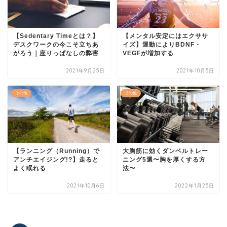
【Sedentary Timeとは？】
【メンタル安定にはエクササ
デスクワークの今こそ立ちあ
イズ】運動によりBDNF・
がろう｜座りっぱなしの弊害
VEGFが増加する
2021年9月25日
2021年10月5日
その他
その他
【ランニング（Running）で
大胸筋に効くダンベルトレー
アンチエイジング!?】走ると
ニング5選〜胸を厚くする方
よく眠れる
法〜
2021年10月6日
2022年1月25日