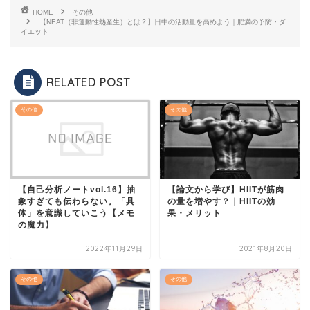
HOME
その他
【NEAT（非運動性熱産生）とは？】日中の活動量を高めよう｜肥満の予防・ダ
イエット
RELATED POST
その他
その他
【自己分析ノートvol.16】抽
【論文から学び】HIITが筋肉
象すぎても伝わらない。「具
の量を増やす？｜HIITの効
体」を意識していこう【メモ
果・メリット
の魔力】
2022年11月29日
2021年8月20日
その他
その他