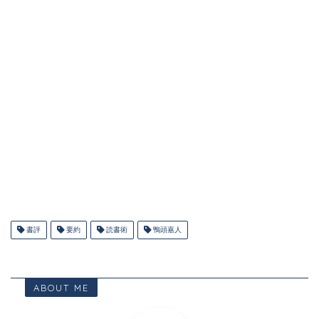
書評
要約
読書術
鴨頭嘉人
ABOUT ME