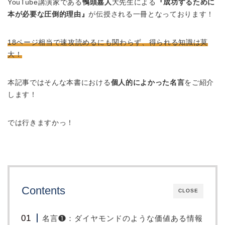
YouTube講演家である
鴨頭嘉人
大先生による
『成功するために
本が必要な圧倒的理由』
が伝授される一冊となっております！
18ページ相当で速攻読めるにも関わらず、得られる知識は莫
大！
本記事ではそんな本書における
個人的によかった名言
をご紹介
します！
では行きますかっ！
Contents
CLOSE
名言❶：ダイヤモンドのような価値ある情報