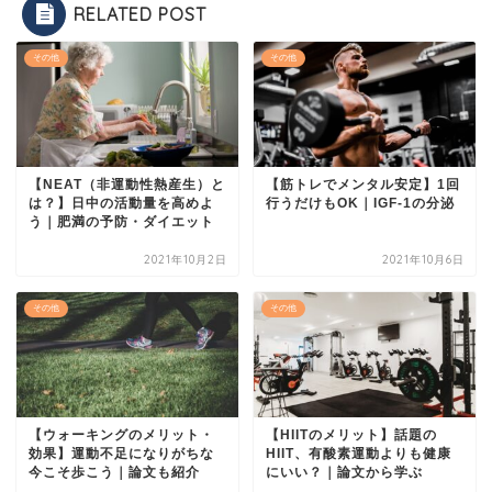
RELATED POST
その他
その他
【NEAT（非運動性熱産生）と
【筋トレでメンタル安定】1回
は？】日中の活動量を高めよ
行うだけもOK｜IGF-1の分泌
う｜肥満の予防・ダイエット
2021年10月2日
2021年10月6日
その他
その他
【ウォーキングのメリット・
【HIITのメリット】話題の
効果】運動不足になりがちな
HIIT、有酸素運動よりも健康
今こそ歩こう｜論文も紹介
にいい？｜論文から学ぶ