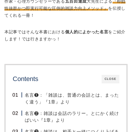
作家・心理カウンセラーである
五百田達成
大先生による
『即効
性抜群かつ即実行可能な圧倒的雑談力向上メソッド』
を伝授し
てくれる一冊！
本記事ではそんな本書における
個人的によかった名言
をご紹介
します！では行きますかっ！
Contents
CLOSE
名言❶：「雑談は、普通の会話とは、まった
く違う」『1章』より
名言❷：雑談は会話のラリー。とにかく続け
ばいい『1章』より
名言❸：雑談は、相手と一緒につくり上げる