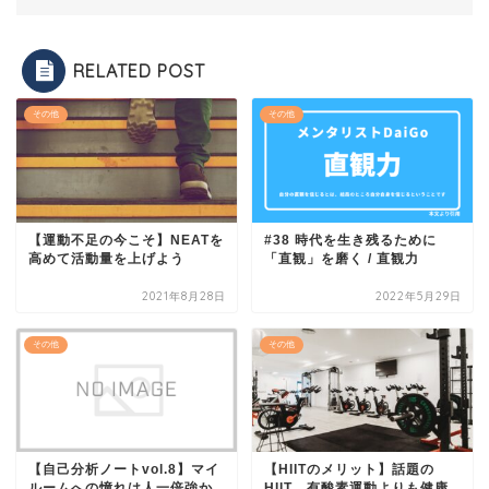
RELATED POST
その他
その他
【運動不足の今こそ】NEATを
#38 時代を生き残るために
高めて活動量を上げよう
「直観」を磨く / 直観力
2021年8月28日
2022年5月29日
その他
その他
【自己分析ノートvol.8】マイ
【HIITのメリット】話題の
ルームへの憧れは人一倍強か
HIIT、有酸素運動よりも健康