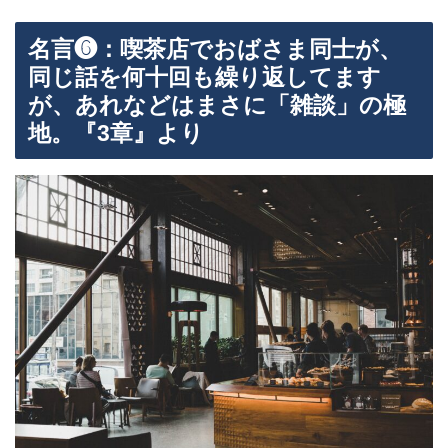
名言❻：喫茶店でおばさま同士が、
同じ話を何十回も繰り返してます
が、あれなどはまさに「雑談」の極
地。『3章』より