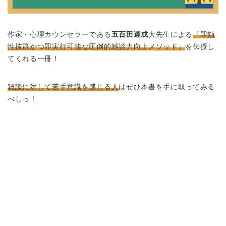
作家・心理カウンセラーである
五百田達成
大先生による
『即効
性抜群かつ即実行可能な圧倒的雑談力向上メソッド』
を伝授し
てくれる一冊！
雑談に対して苦手意識を感じる人
はぜひ本書を手に取ってみる
べしっ！