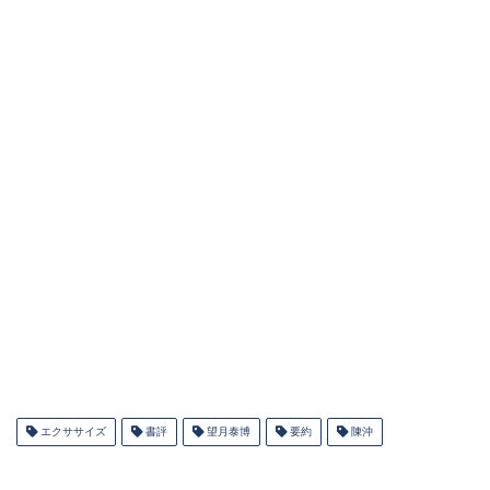
エクササイズ
書評
望月泰博
要約
陳沖