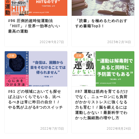
#96 圧倒的超時短運動法
「読書」を極めるためのおす
「HIIT」 / 世界一効率がいい
すめ書籍Top3！
最高の運動
2022年9月27日
2023年2月14日
読書
読書
#61 どの領域においても探せ
#87 運動は筋肉を育てるだけ
ば上はいくらでもいる、比べ
でなく、ニューロンにも負荷
るべきは常に昨日の自分！ /
がかかりストレスに強くなる
やる気が上がる8つのスイッチ
力も育む！ / 脳を鍛えるには
運動しかない！最新科学でわ
かった脳細胞の増やし方
2022年7月13日
2022年8月24日