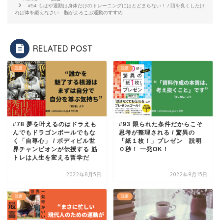
#54 もはや運動は身体だけのトレーニングにはとどまらない！ / 頭を良くしたけ
れば体を鍛えなさい 脳がよろこぶ運動のすすめ
RELATED POST
読書
読書
#78 夢を叶えるのはドラえも
#93 限られた条件だからこそ
んでもドラゴンボールでもな
思考が整理される / 驚異の
く「自尊心」 / ボディビル世
「紙１枚！」プレゼン 説明
界チャンピオンが伝授する 筋
０秒！ 一発OK！
トレは人生を変える哲学だ
2022年8月5日
2022年9月15日
読書
読書