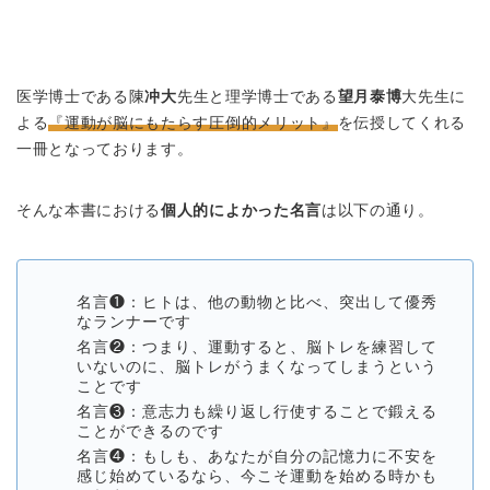
医学博士である陳
冲大
先生と理学博士である
望月泰博
大先生に
よる
『運動が脳にもたらす圧倒的メリット』
を伝授してくれる
一冊となっております。
そんな本書における
個人的によかった名言
は以下の通り。
名言❶：ヒトは、他の動物と比べ、突出して優秀
なランナーです
名言❷：つまり、運動すると、脳トレを練習して
いないのに、脳トレがうまくなってしまうという
ことです
名言❸：意志力も繰り返し行使することで鍛える
ことができるのです
名言❹：もしも、あなたが自分の記憶力に不安を
感じ始めているなら、今こそ運動を始める時かも