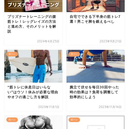
プリズナートレーニングの腹
自宅でできる下半身の筋トレ7
筋トレ！レッグレイズの方法
選！男こそ脚を鍛えるべし
と進め方、そのメリットを解
説
2024年4月25日
2023年9月21日
筋トレ
筋トレ
“筋トレに休息日はいらな
腕立て伏せを毎日30回やった
い”はウソ！休みが必要な理由
時の効果は？負荷を調整して
やオフの過ごし方を解説
効率的にしよう
2023年11月1日
2023年11月14日
筋トレ
筋トレ