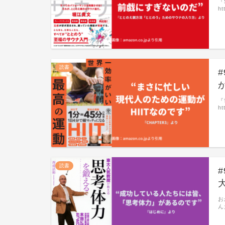
『
ht
読書
『
ht
読書
お
ん