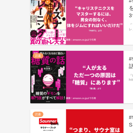
『
レ
読書
『
ht
読書
S