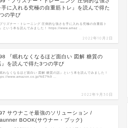
#99『プリズナー・トレーニング 圧倒的な強さ
を手に入れる究極の自重筋トレ』を読んで得た
3つの学び
プリズナー・トレーニング 圧倒的な強さを手に入れる究極の自重筋ト
』という本を読んでみました！ https://www.amaz …
2022年10月2日
#98 『眠れなくなるほど面白い 図解 糖質の
話』を読んで得た3つの学び
眠れなくなるほど面白い 図解 糖質の話』という本を読んでみました！
tps://www.amazon.co.jp/%E7%9 …
2022年9月30日
#97 サウナこそ最強のソリューション /
aunner BOOK(サウナー・ブック)