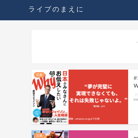
ライブのまえに
読書
『
ht
読書