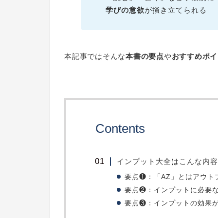
学びの意欲
が掻き立てられる
本記事ではそんな
本書の要点
や
おすすめポイ
Contents
インプット大全はこんな内容
要点❶：「AZ」とはアウト
要点❷：インプットに必要
要点❸：インプットの効果