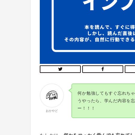
何か勉強してもすぐ忘れち
うやったら、学んだ内容を
ー！！！
おかやど