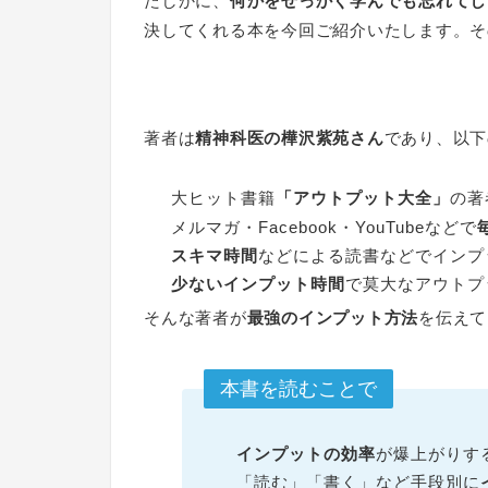
たしかに、
何かをせっかく学んでも忘れてし
決してくれる本を今回ご紹介いたします。そ
著者は
精神科医の樺沢紫苑さん
であり、以下
大ヒット書籍
「アウトプット大全」
の著
メルマガ・Facebook・YouTubeなどで
スキマ時間
などによる読書などでインプ
少ないインプット時間
で莫大なアウトプ
そんな著者が
最強のインプット方法
を伝えて
本書を読むことで
インプットの効率
が爆上がりす
「読む」「書く」など手段別に