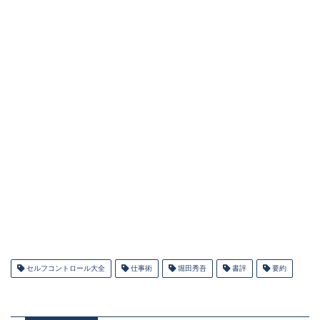
セルフコントロール大全
仕事術
堀田秀吾
書評
要約