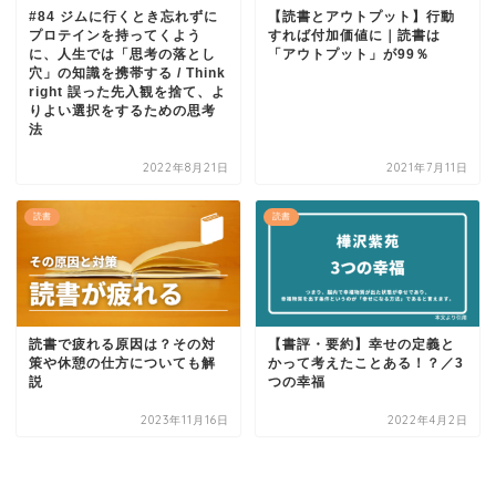
#84 ジムに行くとき忘れずに
【読書とアウトプット】行動
プロテインを持ってくよう
すれば付加価値に｜読書は
に、人生では「思考の落とし
「アウトプット」が99％
穴」の知識を携帯する / Think
right 誤った先入観を捨て、よ
りよい選択をするための思考
法
2022年8月21日
2021年7月11日
読書
読書
読書で疲れる原因は？その対
【書評・要約】幸せの定義と
策や休憩の仕方についても解
かって考えたことある！？／3
説
つの幸福
2023年11月16日
2022年4月2日