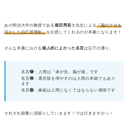
あの明治大学の教授である
堀田秀吾
大先生による
『脳のクセを
活かした自己管理術』
を伝授してくれるのが本書になります！
そんな本書における
個人的によかった名言
は以下の通り。
名言❶：人間は「体が先、脳が後」です
名言❷：選択肢を増やすのは人間の本能でもあり
ます
名言❸：嫉妬は人間になくてはならない感情です
それぞれ順番に深掘りしていきます！では行きますかっ！