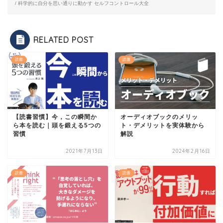
/ 科学的に自分を思い通りに動かす セルフコントロール大全
RELATED POST
読書
読書
【読書習慣】今，この瞬間か
オーディオブックのメリッ
ら本を読む｜頭を鍛える5つの
ト・デメリットを実体験から
習慣
解説
2021年7月13日
2024年2月16日
読書
読書