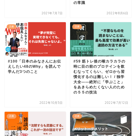
の常識
2021年7月7日
2022年8月6日
読書
読書
#100「日本のみなさんにお伝
#59 筋トレ後の喉カラカラの
えしたい48のWhy」を読んで
時に目の前のプロテインを飲
学んだ3つのこと
むなってくらい、ゼロから習
慣化するのは難しい！ / 独学
大全――絶対に「学ぶこと」
をあきらめたくない人のため
の５５の技法
2022年10月5日
2022年7月12日
読書
読書