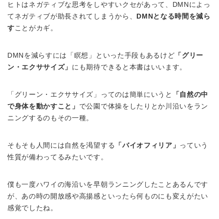
ヒトはネガティブな思考をしやすいクセがあって、DMNによっ
てネガティブが助長されてしまうから、
DMNとなる時間を減ら
す
ことがカギ。
DMNを減らすには「瞑想」といった手段もあるけど
「グリー
ン・エクササイズ」
にも期待できると本書はいいます。
「グリーン・エクササイズ」ってのは簡単にいうと
「自然の中
で身体を動かすこと」
で公園で体操をしたりとか川沿いをラン
ニングするのもその一種。
そもそも人間には自然を渇望する
「バイオフィリア」
っていう
性質が備わってるみたいです。
僕も一度ハワイの海沿いを早朝ランニングしたことあるんです
が、あの時の開放感や高揚感といったら何ものにも変えがたい
感覚でしたね。