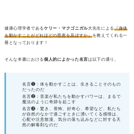
健康心理学者である
ケリー・マクゴニガル
大先生による
『身体
を動かすことがどれほどの恩恵を及ぼすか』
を教えてくれる一
冊となっております！
そんな本書における
個人的によかった名言
は以下の通り。
名言❶：体を動かすことは、生きることそのもの
だったのだ
名言❷：音楽が私たちを動かすパワーは、まるで
魔法のように奇跡を起こす
名言❸：驚き、畏怖、好奇心、希望など、私たち
が自然のなかで過ごすときに湧いてくる感情は、
心配や注意散漫、気分の落ち込みなどに対する天
然の解毒剤なのだ