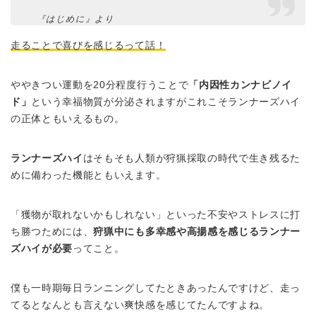
『はじめに』より
走ることで喜びを感じるって話！
ややきつい運動を20分程度行うことで
「内因性カンナビノイ
ド」
という幸福物質が分泌されますがこれこそランナーズハイ
の正体ともいえるもの。
ランナーズハイ
はそもそも人類が狩猟採取の時代で生き残るた
めに備わった機能ともいえます。
「獲物が取れないかもしれない」といった不安やストレスに打
ち勝つためには、
狩猟中にも多幸感や高揚感を感じるランナー
ズハイが必要
ってこと。
僕も一時期毎日ランニングしてたときあったんですけど、走っ
てるとなんとも言えない爽快感を感じてたんですよね。