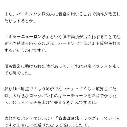
また、パーキンソン病の人に音楽を用いることで動作が改善し
たりもするとか。
「ミラーニューロン系」
という脳の箇所が活性化することで他
者への感情反応が惹起され、パーキンソン病による障害を打破
するというわけですね。
僕も音楽に助けられた時があって、それは湘南マラソンを走っ
てた時でした。
残り1km地点で「もう足がでない〜」ってくらい疲弊してた
時、大好きなロックバンドのキラーチューンを爆音でかけた
ら、むしろピッチを上げて完走できたんですよね。
大好きなバンドマンがよく
「音楽は合法ドラッグ」
っていうん
ですがまさにその通りだなって感じましたよ。