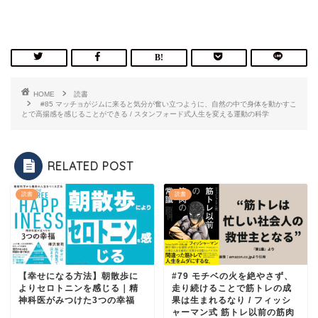
HOME
読書
#85 マッチョがジムに来ると気分が奮い立つように、自然の中で身体を動かすこ
とで高揚感を感じることができる / スタンフォード式人生を変える運動の科学
RELATED POST
読書
読書
【幸せになる方法】朝散歩に
#79 モチベの火を絶やさず、
よりセロトニンを感じる｜精
走り続けることで筋トレの成
神科医がみつけた3つの幸福
果は生まれるなり / フィッシ
ャーマン式 筋トレ以前の筋肉