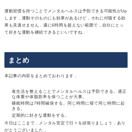
運動習慣を持つことでメンタルヘルスは予防できる可能性がUp
します．運動そのものにも効果があるけど，それに付随する効
果も見逃せません．
週に6時間を超えない範囲で，自分にとっ
て好きな運動を継続できるといいですね．
まとめ
本記事の内容をまとめておわります．
食生活を整える
ことでメンタルヘルスは予防できる。適正
な体重や体脂肪率を保つことが大事。
睡眠時間は
7時間
確保する。同じ時間に寝て同じ時間に起
きる。
定期的に
好きな運動
をする。
今日はここまで．メンタル安定で日々を頑張りましょう．あり
がとうございました．