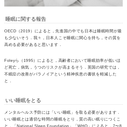
睡眠に関する報告
OECD（2019）によると，先進国の中でも日本は睡眠時間が最
も少ないそう．我々，日本人こそ睡眠に関心を持ち，その質を
高める必要があると思います．
Foleyら（1995）によると，高齢者において睡眠効率が低いほ
ど死亡，病気，うつのリスクが高まるそう．英国の研究では，
不眠症の改善がパラノイアという精神疾患の書状を軽減した
と．
いい睡眠をとる
メンタルヘルス予防には「いい睡眠」を取る必要があります．
いい睡眠とは適切な時間の睡眠をとり，質の高い眠りにつくこ
と．「National Sleep Foundation」「WHO」によると，7〜8