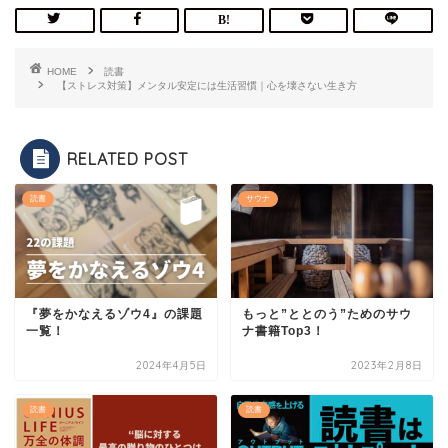
HOME
読書
【ストレス対策】メンタル安定には生活習慣｜心を壊さない生き方
RELATED POST
読書
サウナ
『夢をかなえるゾウ4』の課題
もっと”ととのう”ためのサウ
一覧！
ナ書籍Top3！
2024年4月5日
2023年2月8日
読書
読書