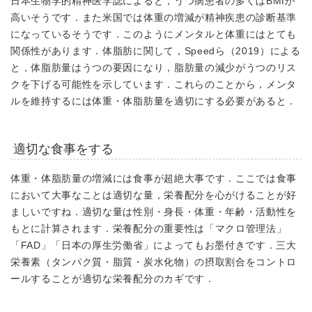
日本生物学的精神医学誌によると，うつ病患者の多くはBMIが
高いそうです．また米国では体重の増減が精神疾患の診断基準
になっているそうです．このようにメンタルと体重にはとても
関係性があります．体脂肪に関して，Speedら（2019）による
と，体脂肪量はうつの要因になり，脂肪量の減少がうつのリス
クを下げる可能性を示しています．これらのことから，
メンタ
ルを維持するには体重・体脂肪量を適切にする必要があると．
適切な食事をする
体重・体脂肪量の増減には食事が超絶大事です．ここでは食事
において大事なことは適切な量，栄養配分を心がけることが好
ましいですね．適切な量は性別・身長・体重・年齢・活動性を
もとに計算されます．栄養配分の重要性は「マクロ管理法」
「FAD」「日本の厚生労働省」によってもお墨付きです．三大
栄養素（タンパク質・脂質・炭水化物）の摂取割合をコントロ
ールすることが適切な栄養配分のカギです．