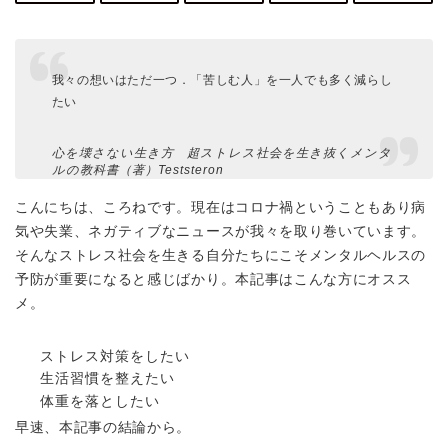
我々の想いはただ一つ．「苦しむ人」を一人でも多く減らし
たい
心を壊さない生き方 超ストレス社会を生き抜くメンタ
ルの教科書（著）Teststeron
こんにちは、ころねです。現在はコロナ禍ということもあり病
気や失業、ネガティブなニュースが我々を取り巻いています。
そんなストレス社会を生きる自分たちにこそメンタルヘルスの
予防が重要になると感じばかり。本記事はこんな方にオスス
メ。
ストレス対策
をしたい
生活習慣
を整えたい
体重
を落としたい
早速、本記事の結論から。