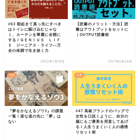
#63 朝起きて真っ先にすべき
【読書のメリット・方法】読
はトイレに駆け込むじゃな
書はアウトプットをセットに
く、カーテンを華麗に全開に
｜OUTPUT読書術
する / ＧＥＮＩＵＳ ＬＩＦ
Ｅ ジーニアス・ライフ―万
全の体調で生き抜く力
2022年7月14日
2021年6月26日
読書
読書
『夢をかなえるゾウ3』の課題
#47 高級ブランドのバッグで
一覧！楽な道の先に「夢」は
女性を口説くように、自分の
ない
脳にもご褒美を用意してあげ
る / 人生うまくいく人の感情
リセット術