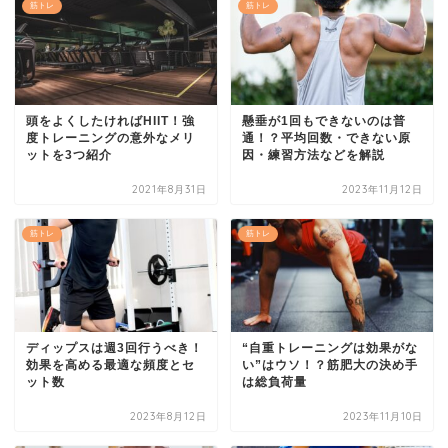
筋トレ
筋トレ
頭をよくしたければHIIT！強
懸垂が1回もできないのは普
度トレーニングの意外なメリ
通！？平均回数・できない原
ットを3つ紹介
因・練習方法などを解説
2021年8月31日
2023年11月12日
筋トレ
筋トレ
ディップスは週3回行うべき！
“自重トレーニングは効果がな
効果を高める最適な頻度とセ
い”はウソ！？筋肥大の決め手
ット数
は総負荷量
2023年8月12日
2023年11月10日