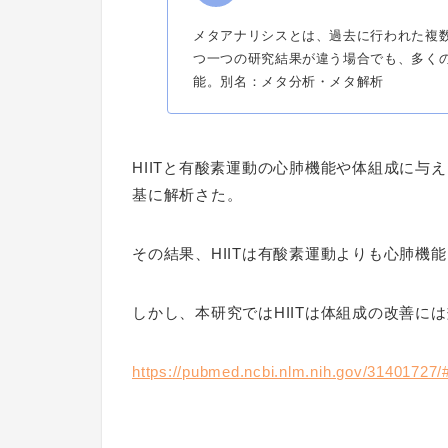
メタアナリシスとは、過去に行われた複
つ一つの研究結果が違う場合でも、多く
能。別名：メタ分析・メタ解析
HIITと有酸素運動の心肺機能や体組成に与
基に解析さた。
その結果、HIITは有酸素運動よりも心肺機
しかし、本研究ではHIITは体組成の改善に
https://pubmed.ncbi.nlm.nih.gov/31401727/#a