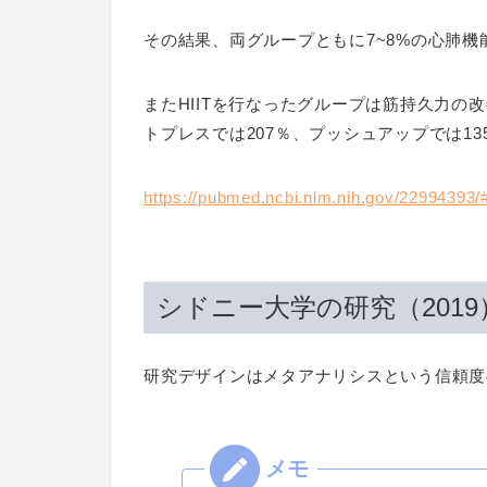
その結果、両グループともに7~8%の心肺機
またHIITを行なったグループは筋持久力の
トプレスでは207％、プッシュアップでは13
https://pubmed.ncbi.nlm.nih.gov/22994393/#a
シドニー大学の研究（2019
研究デザインはメタアナリシスという信頼度