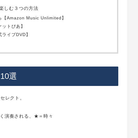
っと楽しむ３つの方法
azon Music Unlimited】
ケットぴあ】
式ライブDVD】
曲10選
をセレクト。
く演奏される、★＝時々