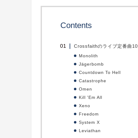
Contents
Crossfaithのライブ定番曲1
Monolith
Jägerbomb
Countdown To Hell
Catastrophe
Omen
Kill 'Em All
Xeno
Freedom
System X
Leviathan