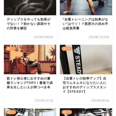
ディップスをやっても効果が
“自重トレーニングは効果がな
でない！？効かない原因やそ
い”はウソ！？筋肥大の決め手
の対策を解説
は総負荷量
2023年10月9日
2023年11月10日
筋トレ
筋トレ
筋トレ初心者におすすめの書
【自重トレの効率アップ】自
籍ランキングTOP3！最速で成
宅でムキムキになりたい人に
果を出したい人が持つべき本
おすすめのディップススタン
ド【STEADY】
2023年2月7日
2023年8月4日
筋トレ
筋トレ