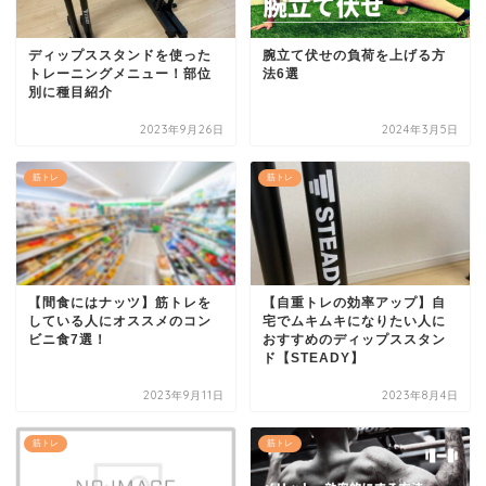
ディップススタンドを使った
腕立て伏せの負荷を上げる方
トレーニングメニュー！部位
法6選
別に種目紹介
2023年9月26日
2024年3月5日
筋トレ
筋トレ
【間食にはナッツ】筋トレを
【自重トレの効率アップ】自
している人にオススメのコン
宅でムキムキになりたい人に
ビニ食7選！
おすすめのディップススタン
ド【STEADY】
2023年9月11日
2023年8月4日
筋トレ
筋トレ