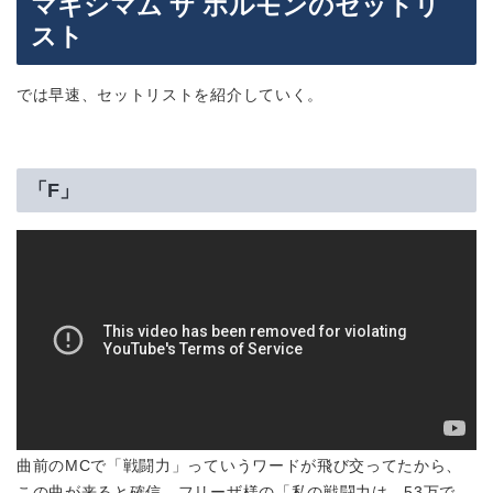
マキシマム ザ ホルモンのセットリ
スト
では早速、セットリストを紹介していく。
「F」
曲前のMCで「戦闘力」っていうワードが飛び交ってたから、
この曲が来ると確信。フリーザ様の「私の戦闘力は、53万で