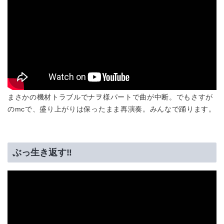
まさかの機材トラブルでナヲ様パートで曲が中断。でもさすが
のmcで、盛り上がりは保ったまま再演奏。みんなで踊ります。
ぶっ生き返す‼︎