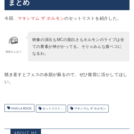
まとめ
今回、
マキシマム ザ ホルモン
のセットリストを紹介した。
映像の演出もMCの面白さもホルモンのライブは全
ての要素が神がかってる。そりゃみんな腹ペコに
湘南まんぼう
なるわ。
聴き直すとフェスの余韻が蘇るので、ぜひ復習に活かしてほし
い。
VIVA LA ROCK
セットリスト…
マキシマム ザ ホルモン
ABOUT ME