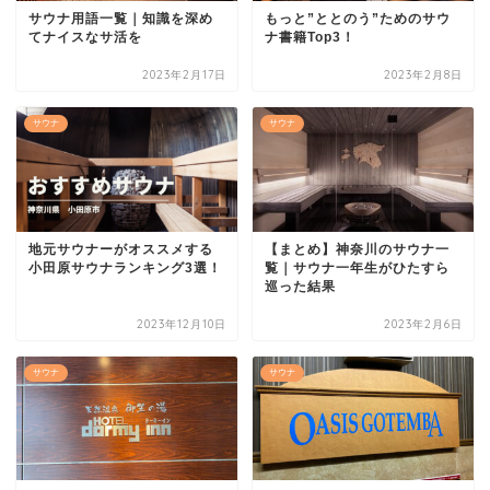
サウナ用語一覧｜知識を深め
もっと”ととのう”ためのサウ
てナイスなサ活を
ナ書籍Top3！
2023年2月17日
2023年2月8日
サウナ
サウナ
地元サウナーがオススメする
【まとめ】神奈川のサウナ一
小田原サウナランキング3選！
覧｜サウナ一年生がひたすら
巡った結果
2023年12月10日
2023年2月6日
サウナ
サウナ