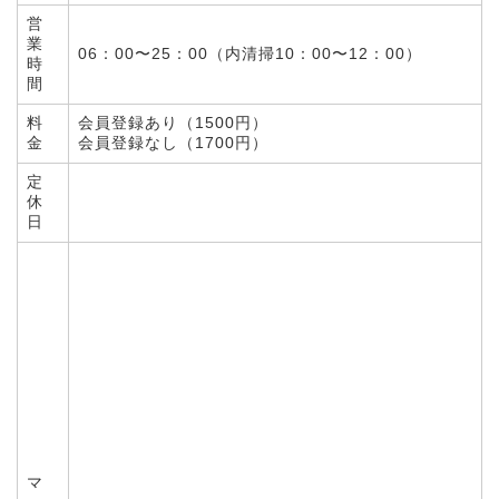
営
業
06：00〜25：00（内清掃10：00〜12：00）
時
間
料
会員登録あり（1500円）
金
会員登録なし（1700円）
定
休
日
マ