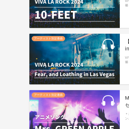
V
催
アーティスト別定番曲
【
i
V
催
アーティスト別定番曲
＊
ン