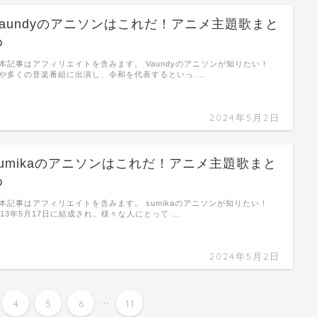
Vaundyのアニソンはこれだ！アニメ主題歌まと
め
本記事はアフィリエイトを含みます。 Vaundyのアニソンが知りたい！
や多くの音楽番組に出演し、令和を代表するといっ …
2024年5月2日
sumikaのアニソンはこれだ！アニメ主題歌まと
め
本記事はアフィリエイトを含みます。 sumikaのアニソンが知りたい！
013年5月17日に結成され、様々な人にとって …
2024年5月2日
...
4
5
6
11