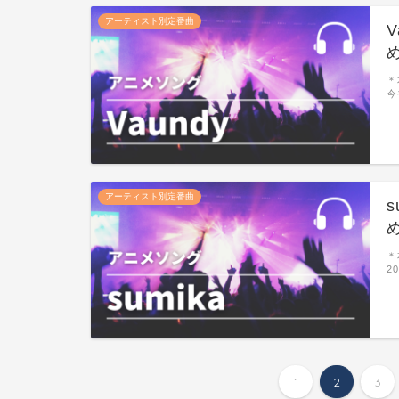
アーティスト別定番曲
＊
今
アーティスト別定番曲
＊
2
1
2
3