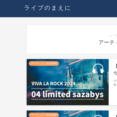
ライブのまえに
― 
アーテ
アーティスト別定番曲
【
V
催
アーティスト別定番曲