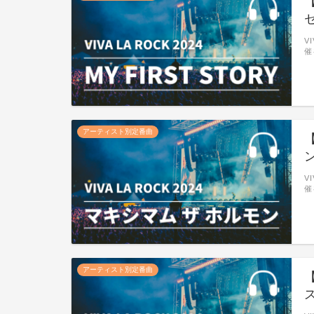
【
V
催
アーティスト別定番曲
【
V
催
アーティスト別定番曲
【