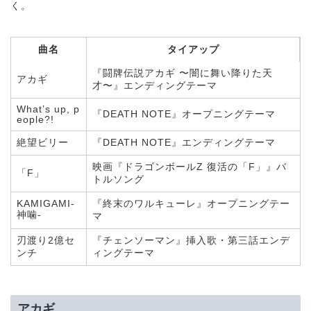
く。
曲名
タイアップ
『闘牌伝説アカギ 〜闇に舞い降りた天
アカギ
才〜』エンディングテーマ
What’s up, p
『DEATH NOTE』オープニングテーマ
eople?!
絶望ビリー
『DEATH NOTE』エンディングテーマ
映画『ドラゴンボールZ 復活の「F」』バ
「F」
トルソング
KAMIGAMI-
『終末のワルキューレ』オープニングテー
神噛-
マ
刃渡り2億セ
『チェンソーマン』挿入歌・第三話エンデ
ンチ
ィングテーマ
アカギ