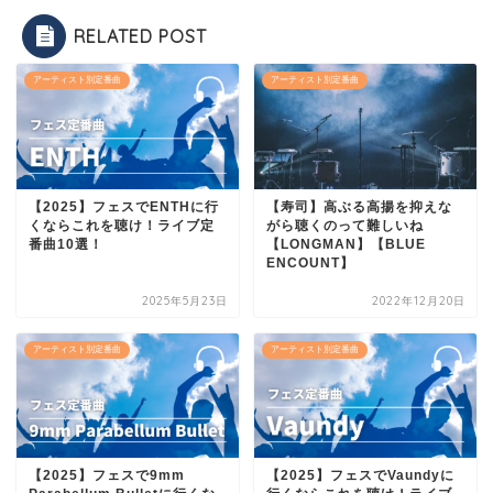
RELATED POST
アーティスト別定番曲
アーティスト別定番曲
【2025】フェスでENTHに行
【寿司】高ぶる高揚を抑えな
くならこれを聴け！ライブ定
がら聴くのって難しいね
番曲10選！
【LONGMAN】【BLUE
ENCOUNT】
2025年5月23日
2022年12月20日
アーティスト別定番曲
アーティスト別定番曲
【2025】フェスで9mm
【2025】フェスでVaundyに