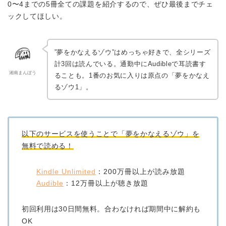
0〜4までの5冊全ての課題を紹介するので、ぜひ最後までチェ
ックしてほしい。
”夢をかなえるゾウ”はめっちゃ好きで、全シリーズ
計3回は読んでいる。通勤中にAudibleで耳読書す
湘南まんぼう
ることも。1番のお気に入りは原点の「夢をかなえ
るゾウ1」。
以下のサービスを使うことで「夢をかなえるゾウ」を
無料で読める！
Kindle Unlimited
：200万冊以上が読み放題
Audible
：12万冊以上が聴き放題
初回利用は30日間無料。合わなければ期間中に解約も
OK