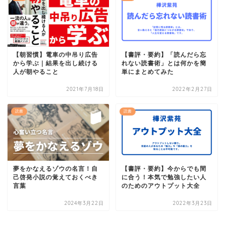
【朝習慣】電車の中吊り広告
【書評・要約】「読んだら忘
から学ぶ｜結果を出し続ける
れない読書術」とは何かを簡
人が朝やること
単にまとめてみた
2021年7月18日
2022年2月27日
読書
読書
夢をかなえるゾウの名言！自
【書評・要約】今からでも間
己啓発小説の覚えておくべき
に合う！本気で勉強したい人
言葉
のためのアウトプット大全
2024年3月22日
2022年3月23日