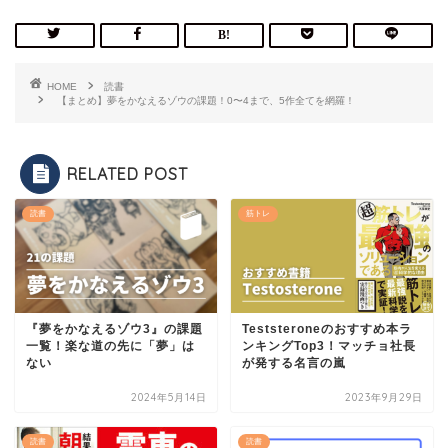
HOME
読書
【まとめ】夢をかなえるゾウの課題！0〜4まで、5作全てを網羅！
RELATED POST
読書
筋トレ
『夢をかなえるゾウ3』の課題
Teststeroneのおすすめ本ラ
一覧！楽な道の先に「夢」は
ンキングTop3！マッチョ社長
ない
が発する名言の嵐
2024年5月14日
2023年9月29日
読書
読書