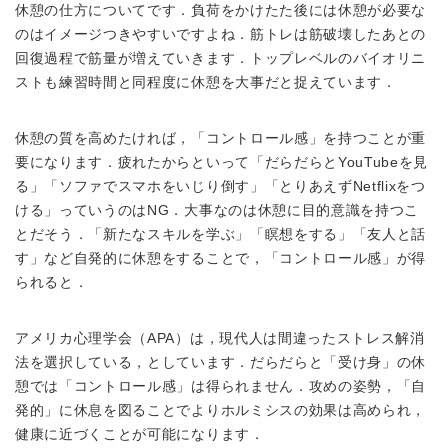
休憩の仕方についてです．負荷をかけたた後には休憩が必要な
のはイメージつきやすいですよね．筋トレは筋破壊したあとの
回復過程で筋量が増えていきます．トップレベルのバイオリニ
ストも練習時間と同程度に休憩を大事だと捉えています．
休憩の質を高めたければ，
「コントロール感」を持つことが重
要になります．
疲れたからといって「だらだらとYouTubeを見
る」「ソファでスマホをいじり倒す」「とりあえずNetflixをつ
ける」っていうのはNG．大事なのは休憩に目的意識を持つこ
とだそう．「新たなスキルを学ぶ」「瞑想をする」「友人と話
す」など自発的に休憩をすることで，「コントロール感」が得
られると．
アメリカ心理学会（APA）は，現代人は間違ったストレス解消
法を選択している，としています．だらだらと「受け身」の休
憩では「コントロール感」は得られません．
攻めの姿勢，「自
発的」に休息を図ることでよりホルミシスの効果は高められ，
健康に近づくことが可能になります．