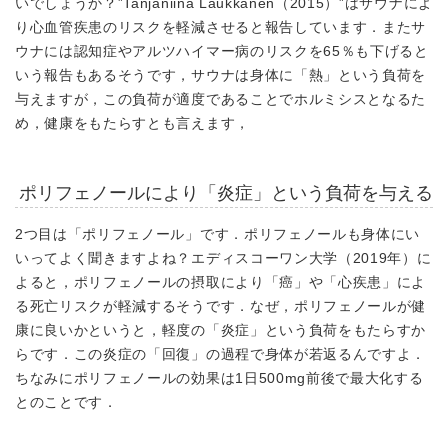
いでしょうか？”Tanjaniina Laukkanen（2015）”はサウナによ
り心血管疾患のリスクを軽減させると報告しています．またサ
ウナには認知症やアルツハイマー病のリスクを65％も下げると
いう報告もあるそうです，サウナは身体に「熱」という負荷を
与えますが，この負荷が適度であることでホルミシスとなるた
め，健康をもたらすとも言えます，
ポリフェノールにより「炎症」という負荷を与える
2つ目は「ポリフェノール」です．ポリフェノールも身体にい
いってよく聞きますよね？エディスコーワン大学（2019年）に
よると，ポリフェノールの摂取により「癌」や「心疾患」によ
る死亡リスクが軽減するそうです．なぜ，ポリフェノールが健
康に良いかというと，軽度の「炎症」という負荷をもたらすか
らです．この炎症の「回復」の過程で身体が若返るんですよ．
ちなみにポリフェノールの効果は1日500mg前後で最大化する
とのことです．