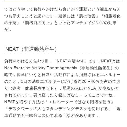
ではどうやって負荷をかけたら良いか？運動という観点から3
つお伝えしようと思います．運動には
「肌の改善」「細胞老化
の予防」「脳機能の向上」
といったアンチエイジングの効果
が．
NEAT（非運動熱産生）
負荷をかける方法1つ目．
「NEATを増やす」
です．NEATとは
Non Exercise Activity Thermogenesis（非運動性熱産生）の
略で，簡単にいうと日常生活動作により消費されるエネルギー
のこと．1日の消費エネルギーにおける約20〜40％を占めてお
り（参考；健康長寿ネット），肥満の人ほどNEATが少ないと
されています．要は座ったり寝っぱなし，ってことですね．
NEATを増やす方法は「エレベーターではなく階段を使う」
「デスクワークの人もスタンディングデスクを使用する」「電
車通勤でも一駅分は歩いてみる」などがあります．