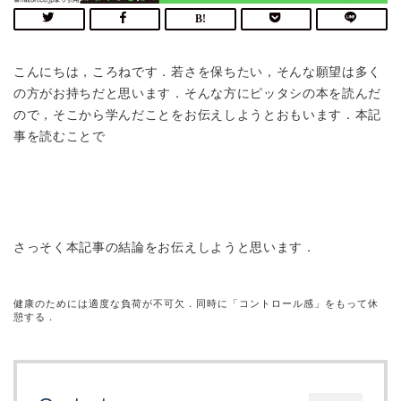
こんにちは，ころねです．若さを保ちたい，そんな願望は多く
の方がお持ちだと思います．そんな方にピッタシの本を読んだ
ので，そこから学んだことをお伝えしようとおもいます．本記
事を読むことで
アンチエイジング
の方法がわかる
健康
になるためにすべきことを知れる
運動
がしたくなる
さっそく本記事の結論をお伝えしようと思います．
健康のためには
適度な負荷
が不可欠．同時に
「コントロール感」
をもって休
憩する．