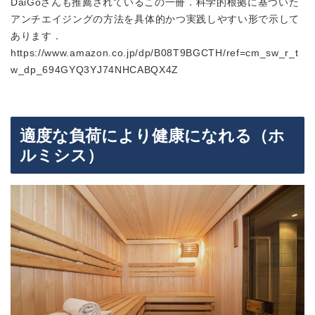
DaiGoさん
も推薦されているこの一冊．
科学的根拠に基づいた
アンチエイジングの方法を具体的かつ実践しやすい形で示して
あります．
https://www.amazon.co.jp/dp/B08T9BGCTH/ref=cm_sw_r_t
w_dp_694GYQ3YJ74NHCABQX4Z
適度な負荷により健康になれる（ホ
ルミシス）