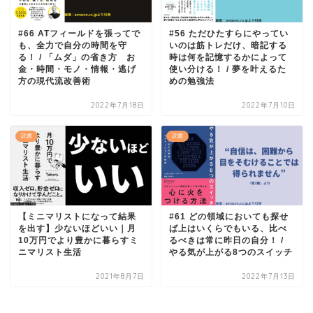
#66 ATフィールドを張ってで
#56 ただひたすらにやってい
も、全力で自分の時間を守
いのは筋トレだけ、暗記する
る！ / 「ムダ」の省き方 お
時は何を記憶するかによって
金・時間・モノ・情報・逃げ
使い分ける！ / 夢を叶えるた
方の現代流改善術
めの勉強法
2022年7月18日
2022年7月10日
読書
読書
【ミニマリストになって結果
#61 どの領域においても探せ
を出す】少ないほどいい｜月
ば上はいくらでもいる、比べ
10万円でより豊かに暮らすミ
るべきは常に昨日の自分！ /
ニマリスト生活
やる気が上がる8つのスイッチ
2021年8月7日
2022年7月13日