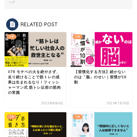
ッド
RELATED POST
読書
読書
#79 モチベの火を絶やさず、
【習慣化する方法】続かない
走り続けることで筋トレの成
のは「脳」のせい｜習慣が10
果は生まれるなり / フィッシ
割
ャーマン式 筋トレ以前の筋肉
の常識
2022年8月6日
2021年7月10日
読書
読書