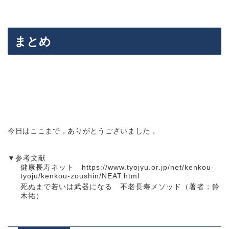
まとめ
健康になりたければ，
身体に適切な負荷をかける．
運動，
サウナ，ポリフェノールなどがいい例．
身体に負荷をかける方法に
「NEAT」「HIIPA」「SIT」
が
ある．
負荷の後には「回復」させる必要がある．休憩には
「コン
トロール感」
が重要．
今日はここまで，ありがとうございました，
▼参考文献
健康長寿ネット https://www.tyojyu.or.jp/net/kenkou-
tyoju/kenkou-zoushin/NEAT.html
死ぬまで若いは武器になる 不老長寿メソッド（著者；鈴
木祐）