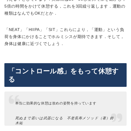
5倍の時間をかけて休憩する，これを3回繰り返します．運動の
種類はなんでもOKだとか．
「NEAT」「HIIPA」「SIT」これらにより，「運動」という負
荷を身体にかけることでホルミシスが期待できます．
そして，
身体は健康に近づくでしょう．
「コントロール感」をもって休憩す
る
本当に効果的な休憩は
攻めの姿勢
を持っています
死ぬまで若いは武器になる 不老長寿メソッド（著）鈴
木祐