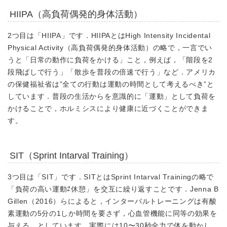
HIIPA（高負荷偶発的身体活動）
2つ目は
「HIIPA」
です．HIIPAとはHigh Intensity Incidental
Physical Activity（高負荷偶発的身体活動）の略で，一言でい
うと「日常の動作に負荷をかける」こと，例えば，「階段を2
段飛ばしで行う」「散歩を普段の倍速で行う」など．アメリカ
の保健福祉省は”全ての行動は運動の時間として考えるべき”と
しています．
普段の生活からを意識的に「運動」として負荷を
かける
ことで，ホルミシスにより健康に近づくことができま
す。
SIT（Sprint Intarval Training）
3つ目は
「SIT」
です．SITとはSprint Intarval Trainingの略で
「負荷の高い運動⇄休憩」を交互に繰り返すことです．Jenna B
Gillen（2016）らによると，インターバルトレーニングは有酸
素運動の5分の1しか時間を要さず，心血管機能に同等の効果を
与える，としています．実際には10〜30秒全力で体を動かし，