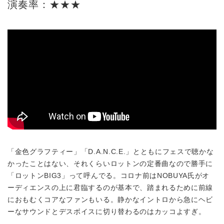
演奏率：★★★
「金色グラフティー」「D.A.N.C.E.」とともにフェスで聴かな
かったことはない、それくらいロットンの定番曲なので勝手に
「ロットンBIG3」って呼んでる。コロナ前はNOBUYA氏がオ
ーディエンスの上に君臨するのが基本で、踏まれるために前線
におもむくコアなファンもいる。静かなイントロから急にヘビ
ーなサウンドとデスボイスに切り替わるのはカッコよすぎ。