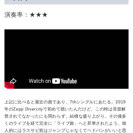
演奏率：★★★
上記に比べると最近の曲であり、7thシングルにあたる。2019
年のZepp Divercityで初めて聴いたんだけど、この時は音源解
禁されてなかったにも関わらず、結構な盛り上がり。その後多
くのライブを経て完全に「ライブ曲」へと昇華されたよう。個
人的にはラスサビ前はジャンプじゃなくてヘドバンがいいと思