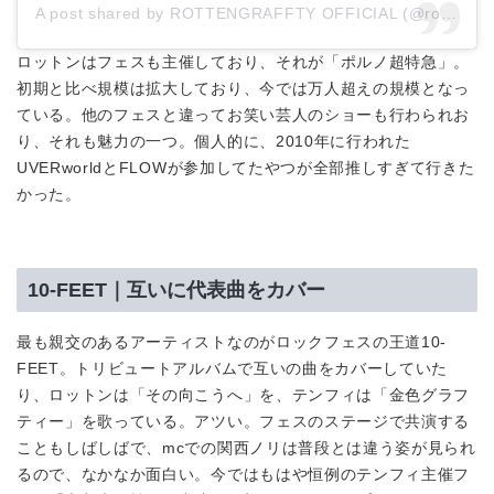
A post shared by ROTTENGRAFFTY OFFICIAL (@rottengraffty)
ロットンはフェスも主催しており、それが「ポルノ超特急」。
初期と比べ規模は拡大しており、今では万人超えの規模となっ
ている。他のフェスと違ってお笑い芸人のショーも行わられお
り、それも魅力の一つ。個人的に、2010年に行われた
UVERworldとFLOWが参加してたやつが全部推しすぎて行きた
かった。
10-FEET｜互いに代表曲をカバー
最も親交のあるアーティストなのがロックフェスの王道10-
FEET。トリビュートアルバムで互いの曲をカバーしていた
り、ロットンは「その向こうへ」を、テンフィは「金色グラフ
ティー」を歌っている。アツい。フェスのステージで共演する
こともしばしばで、mcでの関西ノリは普段とは違う姿が見られ
るので、なかなか面白い。今ではもはや恒例のテンフィ主催フ