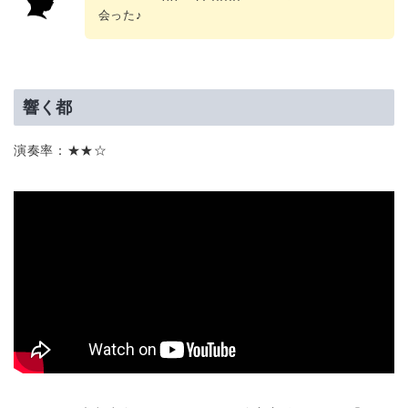
会った♪
響く都
演奏率：★★☆