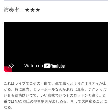
演奏率：★★★
これはライブでこその一曲で、生で聴くとよりクオリティが上
がる。特に屋内。ミラーボールなんかあれば最高。テクノっぽ
い音も結構効いてて、いい意味でいつものロットンと違う。2
番ではNAOKI氏の即興歌詞が楽しめる。そして大体座ることに
なる。