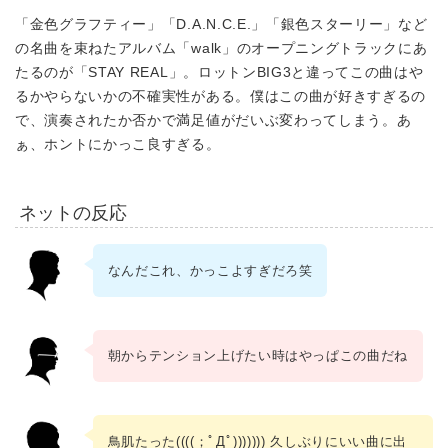
「金色グラフティー」「D.A.N.C.E.」「銀色スターリー」など
の名曲を束ねたアルバム「walk」のオープニングトラックにあ
たるのが「STAY REAL」。ロットンBIG3と違ってこの曲はや
るかやらないかの不確実性がある。僕はこの曲が好きすぎるの
で、演奏されたか否かで満足値がだいぶ変わってしまう。あ
ぁ、ホントにかっこ良すぎる。
ネットの反応
なんだこれ、かっこよすぎだろ笑
朝からテンション上げたい時はやっぱこの曲だね
鳥肌たった((((；ﾟДﾟ))))))) 久しぶりにいい曲に出