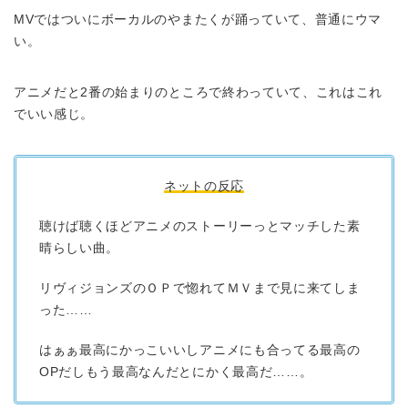
MVではついにボーカルのやまたくが踊っていて、普通にウマ
い。
アニメだと2番の始まりのところで終わっていて、これはこれ
でいい感じ。
ネットの反応
聴けば聴くほどアニメのストーリーっとマッチした素
晴らしい曲。
リヴィジョンズのＯＰで惚れてＭＶまで見に来てしま
った……
はぁぁ最高にかっこいいしアニメにも合ってる最高の
OPだしもう最高なんだとにかく最高だ……。