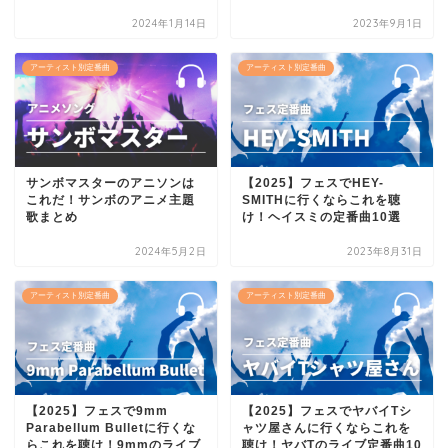
2024年1月14日
2023年9月1日
アーティスト別定番曲
アーティスト別定番曲
サンボマスターのアニソンは
【2025】フェスでHEY-
これだ！サンボのアニメ主題
SMITHに行くならこれを聴
歌まとめ
け！ヘイスミの定番曲10選
2024年5月2日
2023年8月31日
アーティスト別定番曲
アーティスト別定番曲
【2025】フェスで9mm
【2025】フェスでヤバイTシ
Parabellum Bulletに行くな
ャツ屋さんに行くならこれを
らこれを聴け！9mmのライブ
聴け！ヤバTのライブ定番曲10