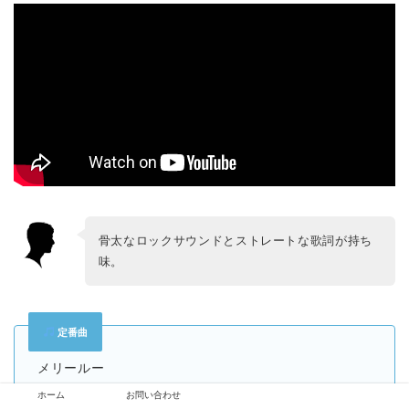
骨太なロックサウンドとストレートな歌詞が持ち
味。
定番曲
メリールー
僕を撃て
ホーム
お問い合わせ