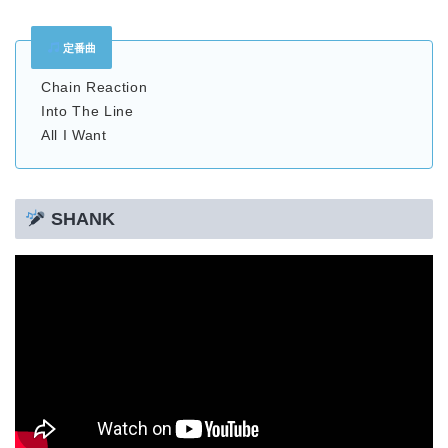
定番曲
Chain Reaction
Into The Line
All I Want
SHANK