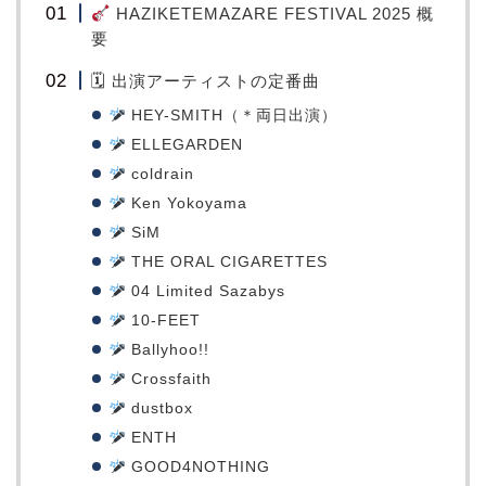
HAZIKETEMAZARE FESTIVAL 2025 概
要
🗓 出演アーティストの定番曲
HEY-SMITH（＊両日出演）
ELLEGARDEN
coldrain
Ken Yokoyama
SiM
THE ORAL CIGARETTES
04 Limited Sazabys
10-FEET
Ballyhoo!!
Crossfaith
dustbox
ENTH
GOOD4NOTHING