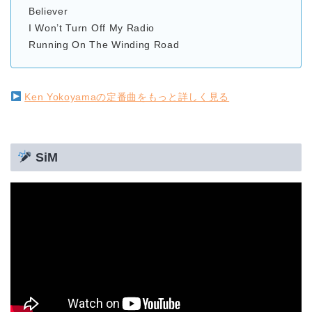
Believer
I Won’t Turn Off My Radio
Running On The Winding Road
Ken Yokoyamaの定番曲をもっと詳しく見る
SiM