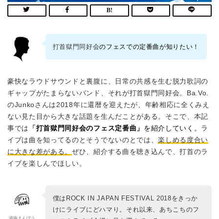
打首獄門同好会
のフェスでの定番曲が知りたい！
豪快なラウドサウンドと裏腹に、日常の共感を生む脱力歌詞の
ギャップがたまらないバンド、それが打首獄門同好会。Ba.Vo.
のJunkoさんは2018年に還暦を迎えたが、年齢相応に全くみえ
ない見た目から大きな話題を生んだことがある。そこで、本記
事では
「
打首獄門同好会のフェス定番曲」
を紹介していく。
ラ
イブは曲を知ってるのとそうでないのとでは、
楽しめる度合い
に大きな差がある。
ぜひ、紹介する曲を聴き込んで、打首のラ
イブを楽しんでほしい。
僕はROCK IN JAPAN FESTIVAL 2018をきっか
けにライブにどハマり。それ以来、あちこちのフ
湘南まんぼう