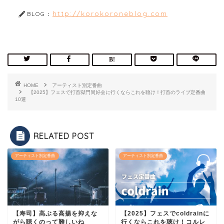
http://korokoroneblog.com
BLOG：
HOME
アーティスト別定番曲
【2025】フェスで打首獄門同好会に行くならこれを聴け！打首のライブ定番曲
10選
RELATED POST
アーティスト別定番曲
アーティスト別定番曲
【寿司】高ぶる高揚を抑えな
【2025】フェスでcoldrainに
がら聴くのって難しいね
行くならこれを聴け！コルレ